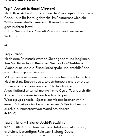
Tag 1 Ankunft in Hanoi (Vietnam)
Nach Ihrer Ankunft in Hanoi werden Sie abgeholt und zum
Check-in in Ihr Hotel gebracht. Im Restaurant wird ein
Willkommensbuffet serviert. Übernachtung im
gewünschten Hotel.
Halten Sie bei Ihrer Ankunft Ausschau nach unserem
Vertreter.
(A)
Tag 2 Hanoi
Nach dem Frühstück werden Sie abgeholt und beginnen
Ihre Stadtrundfahrt. Besuchen Sie das Ho-Chi-Minh-
Mausoleum und die Einsäulenpagode und anschließend
das Ethnologische Museum.
Mittagessen in einem der berühmten Restaurants in Hanoi.
Nachmittag: Besuch des Literaturtempels und der ersten
Universität Vietnams aus dem 16. Jahrhundert.
Anschließend unternehmen wir eine Cyclo-Tour durch die
Altstadt und genießen am Nachmittag ein
Wasserpuppenspiel. Später am Abend können wir in
einem Pub etwas trinken oder einen Kaffee trinken und
durch die Innenstadt von Hanoi schlendern.
(F, M, A)
Tag 3: Hanoi – Halong-Bucht-Kreuzfahrt
07:45 – 08:00 Uhr: Transfer vom Hotel zur malerischen,
dreieinhalbstündigen Fahrt zur Halong-Bucht.