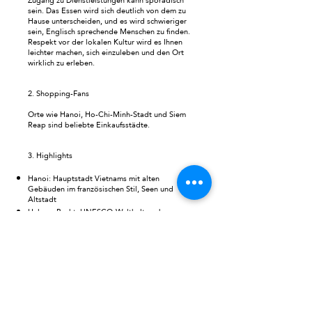
Zugang zu Dienstleistungen kann sporadisch
sein. Das Essen wird sich deutlich von dem zu
Hause unterscheiden, und es wird schwieriger
sein, Englisch sprechende Menschen zu finden.
Respekt vor der lokalen Kultur wird es Ihnen
leichter machen, sich einzuleben und den Ort
wirklich zu erleben.
2. Shopping-Fans
Orte wie Hanoi, Ho-Chi-Minh-Stadt und Siem
Reap sind beliebte Einkaufsstädte.
3. Highlights
Hanoi: Hauptstadt Vietnams mit alten
Gebäuden im französischen Stil, Seen und
Altstadt
Halong-Bucht: UNESCO-Weltkulturerbe,
berühmt für ihr frisches und ruhiges Wasser mit
Tausenden von Inseln und Inselchen
Hue: Einst die kaiserliche Hauptstadt Vietnams,
berühmt für ihre Denkmäler, Tempel und
insbesondere die Verbotene Stadt
Hoi An: Nur 30 km von Da Nang entfernt ist Hoi
An eine wunderschöne Altstadt mit historischer
Architektur, traditioneller Kultur und Textilien.