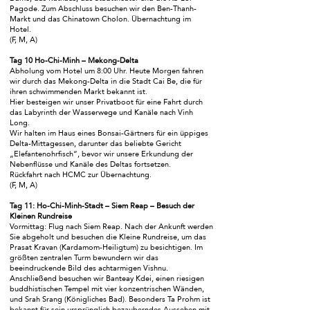
Pagode. Zum Abschluss besuchen wir den Ben-Thanh-
Markt und das Chinatown Cholon. Übernachtung im
Hotel.
(F, M, A)
Tag 10 Ho-Chi-Minh – Mekong-Delta
Abholung vom Hotel um 8:00 Uhr. Heute Morgen fahren
wir durch das Mekong-Delta in die Stadt Cai Be, die für
ihren schwimmenden Markt bekannt ist.
Hier besteigen wir unser Privatboot für eine Fahrt durch
das Labyrinth der Wasserwege und Kanäle nach Vinh
Long.
Wir halten im Haus eines Bonsai-Gärtners für ein üppiges
Delta-Mittagessen, darunter das beliebte Gericht
„Elefantenohrfisch“, bevor wir unsere Erkundung der
Nebenflüsse und Kanäle des Deltas fortsetzen.
Rückfahrt nach HCMC zur Übernachtung.
(F, M, A)
Tag 11: Ho-Chi-Minh-Stadt – Siem Reap – Besuch der
Kleinen Rundreise
Vormittag: Flug nach Siem Reap. Nach der Ankunft werden
Sie abgeholt und besuchen die Kleine Rundreise, um das
Prasat Kravan (Kardamom-Heiligtum) zu besichtigen. Im
größten zentralen Turm bewundern wir das
beeindruckende Bild des achtarmigen Vishnu.
Anschließend besuchen wir Banteay Kdei, einen riesigen
buddhistischen Tempel mit vier konzentrischen Wänden,
und Srah Srang (Königliches Bad). Besonders Ta Prohm ist
bekannt für sein ursprünglich bezauberndes Aussehen mit