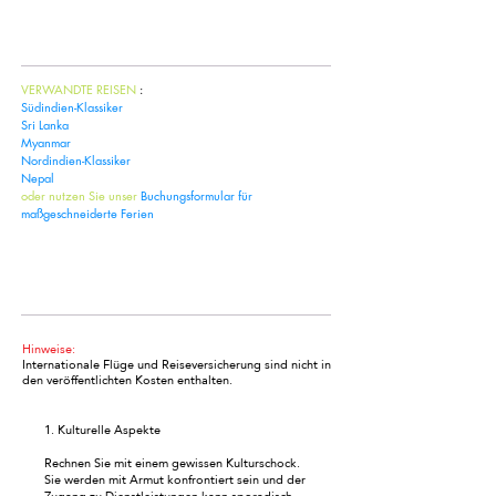
Kontaktieren Sie uns
VERWANDTE REISEN
:
Südindien-Klassiker
Sri Lanka
Myanmar
Nordindien-Klassiker
Nepal
oder nutzen Sie unser
Buchungsformular für
maßgeschneiderte Ferien
Maßgeschneiderter Urlaub
Hinweise:
Internationale Flüge und Reiseversicherung sind nicht in
den veröffentlichten Kosten enthalten.
1. Kulturelle Aspekte
Rechnen Sie mit einem gewissen Kulturschock.
Sie werden mit Armut konfrontiert sein und der