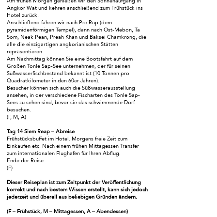
Am frühen Morgen genießen wir den Sonnenaufgang in
Angkor Wat und kehren anschließend zum Frühstück ins
Hotel zurück.
Anschließend fahren wir nach Pre Rup (dem
pyramidenförmigen Tempel), dann nach Ost-Mebon, Ta
Som, Neak Pean, Preah Khan und Baksei Chamkrong, die
alle die einzigartigen angkorianischen Stätten
repräsentieren.
Am Nachmittag können Sie eine Bootsfahrt auf dem
Großen Tonle Sap-See unternehmen, der für seinen
Süßwasserfischbestand bekannt ist (10 Tonnen pro
Quadratkilometer in den 60er Jahren).
Besucher können sich auch die Süßwasserausstellung
ansehen, in der verschiedene Fischarten des Tonle Sap-
Sees zu sehen sind, bevor sie das schwimmende Dorf
besuchen.
(F, M, A)
Tag 14 Siem Reap – Abreise
Frühstücksbuffet im Hotel. Morgens freie Zeit zum
Einkaufen etc. Nach einem frühen Mittagessen Transfer
zum internationalen Flughafen für Ihren Abflug.
Ende der Reise.
(F)
Dieser Reiseplan ist zum Zeitpunkt der Veröffentlichung
korrekt und nach bestem Wissen erstellt, kann sich jedoch
jederzeit und überall aus beliebigen Gründen ändern.
(F – Frühstück, M – Mittagessen, A – Abendessen)