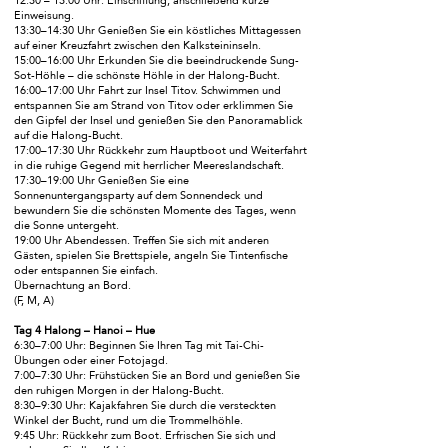
12:30 – 13:00 Uhr: Einschiffung, anschließend kurze
Einweisung.
13:30–14:30 Uhr Genießen Sie ein köstliches Mittagessen
auf einer Kreuzfahrt zwischen den Kalksteininseln.
15:00–16:00 Uhr Erkunden Sie die beeindruckende Sung-
Sot-Höhle – die schönste Höhle in der Halong-Bucht.
16:00–17:00 Uhr Fahrt zur Insel Titov. Schwimmen und
entspannen Sie am Strand von Titov oder erklimmen Sie
den Gipfel der Insel und genießen Sie den Panoramablick
auf die Halong-Bucht.
17:00–17:30 Uhr Rückkehr zum Hauptboot und Weiterfahrt
in die ruhige Gegend mit herrlicher Meereslandschaft.
17:30–19:00 Uhr Genießen Sie eine
Sonnenuntergangsparty auf dem Sonnendeck und
bewundern Sie die schönsten Momente des Tages, wenn
die Sonne untergeht.
19:00 Uhr Abendessen. Treffen Sie sich mit anderen
Gästen, spielen Sie Brettspiele, angeln Sie Tintenfische
oder entspannen Sie einfach.
Übernachtung an Bord.
(F, M, A)
Tag 4 Halong – Hanoi – Hue
6:30–7:00 Uhr: Beginnen Sie Ihren Tag mit Tai-Chi-
Übungen oder einer Fotojagd.
7:00–7:30 Uhr: Frühstücken Sie an Bord und genießen Sie
den ruhigen Morgen in der Halong-Bucht.
8:30–9:30 Uhr: Kajakfahren Sie durch die versteckten
Winkel der Bucht, rund um die Trommelhöhle.
9:45 Uhr: Rückkehr zum Boot. Erfrischen Sie sich und