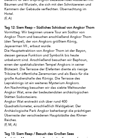
Bäumen und Wurzeln, die sich mit den Schnitzereien und
Kammern der Gebäude verflechten. Übernachtung im
Hotel.
(F, A)
Tag 12: Siem Reap – Südliches Schicksal von Angkor Thom
Vormittag: Wir beginnen unsere Tour am Südtor von
Angkor Thom und besuchen anschließend Angkor Thom
(den Tempel), der von Angkors größtem König,
Jayavarman VII., erbaut wurde.
Die Hauptattraktion von Angkor Thom ist der Bayon,
dessen genaue Funktion und Symbolik bis heute
unbekannt sind. Anschließend besuchen wir Baphoun,
einen der spektakulärsten Tempel Angkors in seiner
Blütezeit. Die Terrasse der Elefanten diente als riesige
Tribüne für öffentliche Zeremonien und als Basis für die
große Audienzhalle des Königs. Die Terrasse des
Leprakönigs ist ein weiteres Mysterium Angkors.
Am Nachmittag besuchen wir das siebte Weltwunder
Angkor Wat, eine der bedeutendsten archäologischen
Stätten Südostasiens.
Angkor Wat erstreckt sich über rund 400
Quadratkilometer, einschließlich Waldgebiet. Der
Archäologische Park Angkor beherbergt die prächtigen
Überreste der verschiedenen Hauptstädte des Khmer-
Reiches.
(F, M, A)
Tag 13: Siem Reap / Besuch des Großen Sees