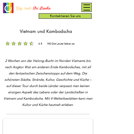
Gay tour
Sri Lanka
Kontaktieren Sie uns
Vietnam und Kambodscha
4.5
150
Die Leute lieben es
durchschnittliches Rating ist 4.5 von 5, basierend auf 150 Stimmen, Die Leute lieben es
2 Wochen von der Halong-Bucht im Norden Vietnams bis
nach Angkor Wat am anderen Ende Kambodschas, mit all
den fantastischen Zwischenstopps auf dem Weg. Die
schönsten Städte, Strände, Kultur, Geschichte und Küche –
auf dieser Tour durch beide Länder verpasst man keinen
einzigen Aspekt des Lebens oder der Landschaften in
Vietnam und Kambodscha. Mit 4 Welterbestätten kann man
Mekong Floating market
Kultur und Küche hautnah erleben.
Mekong gay group tour by Out Traveller.