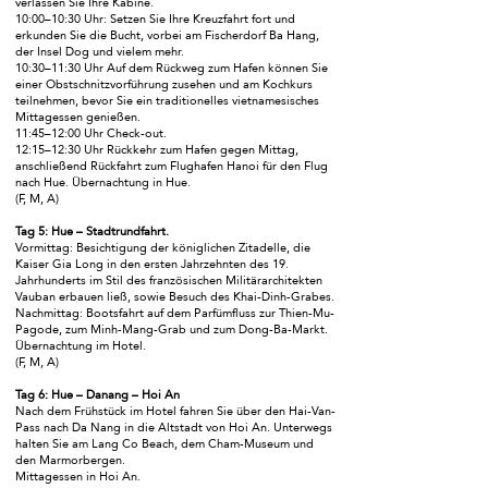
verlassen Sie Ihre Kabine.
10:00–10:30 Uhr: Setzen Sie Ihre Kreuzfahrt fort und
erkunden Sie die Bucht, vorbei am Fischerdorf Ba Hang,
der Insel Dog und vielem mehr.
10:30–11:30 Uhr Auf dem Rückweg zum Hafen können Sie
einer Obstschnitzvorführung zusehen und am Kochkurs
teilnehmen, bevor Sie ein traditionelles vietnamesisches
Mittagessen genießen.
11:45–12:00 Uhr Check-out.
12:15–12:30 Uhr Rückkehr zum Hafen gegen Mittag,
anschließend Rückfahrt zum Flughafen Hanoi für den Flug
nach Hue. Übernachtung in Hue.
(F, M, A)
Tag 5: Hue – Stadtrundfahrt.
Vormittag: Besichtigung der königlichen Zitadelle, die
Kaiser Gia Long in den ersten Jahrzehnten des 19.
Jahrhunderts im Stil des französischen Militärarchitekten
Vauban erbauen ließ, sowie Besuch des Khai-Dinh-Grabes.
Nachmittag: Bootsfahrt auf dem Parfümfluss zur Thien-Mu-
Pagode, zum Minh-Mang-Grab und zum Dong-Ba-Markt.
Übernachtung im Hotel.
(F, M, A)
Tag 6: Hue – Danang – Hoi An
Nach dem Frühstück im Hotel fahren Sie über den Hai-Van-
Pass nach Da Nang in die Altstadt von Hoi An. Unterwegs
halten Sie am Lang Co Beach, dem Cham-Museum und
den Marmorbergen.
Mittagessen in Hoi An.