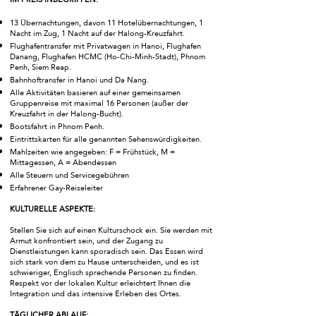
13 Übernachtungen, davon 11 Hotelübernachtungen, 1
Nacht im Zug, 1 Nacht auf der Halong-Kreuzfahrt.
Flughafentransfer mit Privatwagen in Hanoi, Flughafen
Danang, Flughafen HCMC (Ho-Chi-Minh-Stadt), Phnom
Penh, Siem Reap.
Bahnhoftransfer in Hanoi und Da Nang.
Alle Aktivitäten basieren auf einer gemeinsamen
Gruppenreise mit maximal 16 Personen (außer der
Kreuzfahrt in der Halong-Bucht).
Bootsfahrt in Phnom Penh.
Eintrittskarten für alle genannten Sehenswürdigkeiten.
Mahlzeiten wie angegeben: F = Frühstück, M =
Mittagessen, A = Abendessen
Alle Steuern und Servicegebühren
Erfahrener Gay-Reiseleiter
KULTURELLE ASPEKTE:
Stellen Sie sich auf einen Kulturschock ein. Sie werden mit
Armut konfrontiert sein, und der Zugang zu
Dienstleistungen kann sporadisch sein. Das Essen wird
sich stark von dem zu Hause unterscheiden, und es ist
schwieriger, Englisch sprechende Personen zu finden.
Respekt vor der lokalen Kultur erleichtert Ihnen die
Integration und das intensive Erleben des Ortes.
TÄGLICHER ABLAUF: