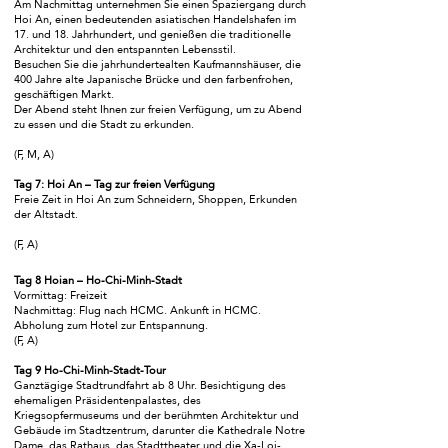
Am Nachmittag unternehmen Sie einen Spaziergang durch
Hoi An, einen bedeutenden asiatischen Handelshafen im
17. und 18. Jahrhundert, und genießen die traditionelle
Architektur und den entspannten Lebensstil.
Besuchen Sie die jahrhundertealten Kaufmannshäuser, die
400 Jahre alte Japanische Brücke und den farbenfrohen,
geschäftigen Markt.
Der Abend steht Ihnen zur freien Verfügung, um zu Abend
zu essen und die Stadt zu erkunden.
(F, M, A)
Tag 7: Hoi An – Tag zur freien Verfügung
Freie Zeit in Hoi An zum Schneidern, Shoppen, Erkunden
der Altstadt.
(F, A)
Tag 8 Hoian – Ho-Chi-Minh-Stadt
Vormittag: Freizeit
Nachmittag: Flug nach HCMC. Ankunft in HCMC.
Abholung zum Hotel zur Entspannung.
(F, A)
Tag 9 Ho-Chi-Minh-Stadt-Tour
Ganztägige Stadtrundfahrt ab 8 Uhr. Besichtigung des
ehemaligen Präsidentenpalastes, des
Kriegsopfermuseums und der berühmten Architektur und
Gebäude im Stadtzentrum, darunter die Kathedrale Notre
Dame, das Rathaus, das Stadttheater und die Xa-Loi-