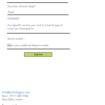
Number of travel days?
MESSAGE
r
Select a date
*
e
q
u
i
r
Submit
e
d
Info@pinkvibgyor.com
Büro:
+9111 25611456
Neu-Delhi, Indien