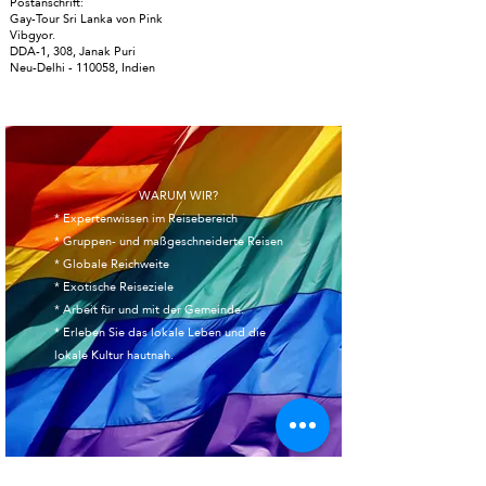
Postanschrift:
Gay-Tour Sri Lanka von Pink
Vibgyor.
DDA-1, 308, Janak Puri
Neu-Delhi - 110058, Indien
​ WARUM WIR?
* Expertenwissen im Reisebereich
* Gruppen- und maßgeschneiderte Reisen
* Globale Reichweite
* Exotische Reiseziele
* Arbeit für und mit der Gemeinde.
* Erleben Sie das lokale Leben und die
lokale Kultur hautnah.