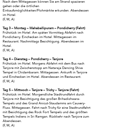
Nach dem Mittagessen können Sie am Strand spazieren
gehen oder die örtlichen
Einkaufsmöglichkeiten/Flohmärkte erkunden. Abendessen
im Hotel.
(F, M, A)
Tag 3 – Montag – Mahaballipuram – Pondicherry (Fahrt)
Frühstück im Hotel. Am späten Vormittag Abfahrt nach
Pondicherry. Einchecken im Hotel. Mittagessen im
Restaurant. Nachmittags Besichtigung. Abendessen im
Hotel.
(F, M, A)
Tag 4 – Dienstag – Pondicherry – Tanjore
Frühstück im Hotel. Morgens Abfahrt mit dem Bus nach
Tanjore mit Zwischenstopp am Nataraja Dancing Shiva
Tempel in Chidambaram. Mittagessen. Ankunft in Tanjore
und Einchecken im Hotel. Abendessen im Restaurant.
(F, M, A)
Tag 5 – Mittwoch – Tanjore – Trichy – Tanjore (Fahrt)
Frühstück im Hotel. Morgendliche Stadtrundfahrt durch
Tanjore mit Besichtigung des großen Brihadishwara-
Tempels und des Grand Anicut-Staudamms am Cauvery-
Fluss. Mittagessen. Fahrt nach Trichy für eine Stadtrundfahrt
mit Besichtigung des Rock Fort Tempels und des größten
Tempels Indiens in Sri Ramgan. Rückkehr nach Tanjore zum
Abendessen.
(F, M, A)