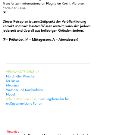
Transfer zum internationalen Flughafen Kochi. Abreise.
Ende der Reise.
(F)
Dieser Reiseplan ist zum Zeitpunkt der Veröffentlichung
korrekt und nach bestem Wissen erstellt, kann sich jedoch
jederzeit und überall aus beliebigen Gründen ändern.
(F – Frühstück, M – Mittagessen, A – Abendessen)
Kontaktieren Sie uns
VERWANDTE REISEN
:
Nordindien-Klassiker
Sri Lanka
Myanmar
Vietnam und Kambodscha
Nepal
oder nutzen Sie unser
Buchungsformular für
maßgeschneiderte Ferien
Maßgeschneiderter Urlaub
Hinweise: