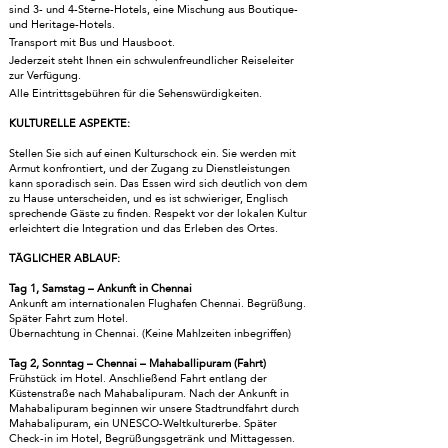
sind 3- und 4-Sterne-Hotels, eine Mischung aus Boutique-
und Heritage-Hotels.
Transport mit Bus und Hausboot.
Jederzeit steht Ihnen ein schwulenfreundlicher Reiseleiter
zur Verfügung.
Alle Eintrittsgebühren für die Sehenswürdigkeiten.
KULTURELLE ASPEKTE:
Stellen Sie sich auf einen Kulturschock ein. Sie werden mit
Armut konfrontiert, und der Zugang zu Dienstleistungen
kann sporadisch sein. Das Essen wird sich deutlich von dem
zu Hause unterscheiden, und es ist schwieriger, Englisch
sprechende Gäste zu finden. Respekt vor der lokalen Kultur
erleichtert die Integration und das Erleben des Ortes.
TÄGLICHER ABLAUF:
Tag 1, Samstag – Ankunft in Chennai
Ankunft am internationalen Flughafen Chennai. Begrüßung.
Später Fahrt zum Hotel.
Übernachtung in Chennai. (Keine Mahlzeiten inbegriffen)
Tag 2, Sonntag – Chennai – Mahaballipuram (Fahrt)
Frühstück im Hotel. Anschließend Fahrt entlang der
Küstenstraße nach Mahabalipuram. Nach der Ankunft in
Mahabalipuram beginnen wir unsere Stadtrundfahrt durch
Mahabalipuram, ein UNESCO-Weltkulturerbe. Später
Check-in im Hotel, Begrüßungsgetränk und Mittagessen.