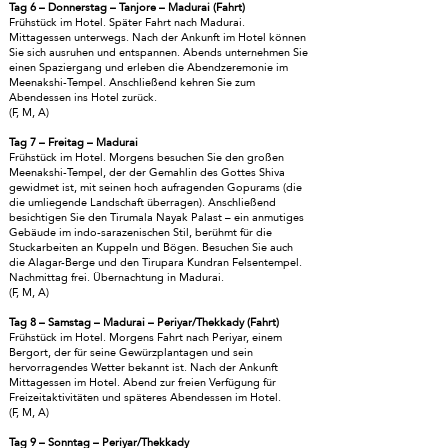
Tag 6 – Donnerstag – Tanjore – Madurai (Fahrt)
Frühstück im Hotel. Später Fahrt nach Madurai.
Mittagessen unterwegs. Nach der Ankunft im Hotel können
Sie sich ausruhen und entspannen. Abends unternehmen Sie
einen Spaziergang und erleben die Abendzeremonie im
Meenakshi-Tempel. Anschließend kehren Sie zum
Abendessen ins Hotel zurück.
(F, M, A)
Tag 7 – Freitag – Madurai
Frühstück im Hotel. Morgens besuchen Sie den großen
Meenakshi-Tempel, der der Gemahlin des Gottes Shiva
gewidmet ist, mit seinen hoch aufragenden Gopurams (die
die umliegende Landschaft überragen). Anschließend
besichtigen Sie den Tirumala Nayak Palast – ein anmutiges
Gebäude im indo-sarazenischen Stil, berühmt für die
Stuckarbeiten an Kuppeln und Bögen. Besuchen Sie auch
die Alagar-Berge und den Tirupara Kundran Felsentempel.
Nachmittag frei. Übernachtung in Madurai.
(F, M, A)
Tag 8 – Samstag – Madurai – Periyar/Thekkady (Fahrt)
Frühstück im Hotel. Morgens Fahrt nach Periyar, einem
Bergort, der für seine Gewürzplantagen und sein
hervorragendes Wetter bekannt ist. Nach der Ankunft
Mittagessen im Hotel. Abend zur freien Verfügung für
Freizeitaktivitäten und späteres Abendessen im Hotel.
(F, M, A)
Tag 9 – Sonntag – Periyar/Thekkady