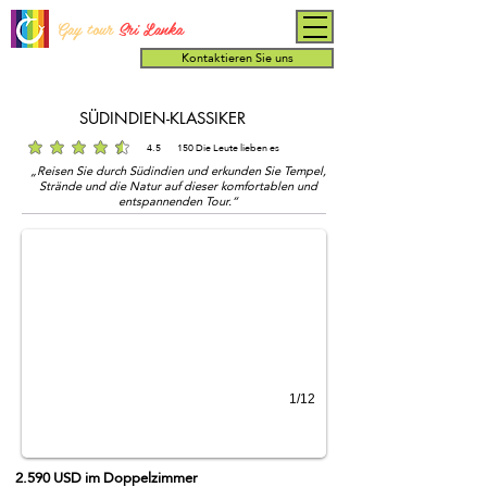
Gay tour
Sri Lanka
Kontaktieren Sie uns
SÜDINDIEN-KLASSIKER
4.5
150
Die Leute lieben es
durchschnittliches Rating ist 4.5 von 5, basierend auf 150 Stimmen, Die Leute lieben es
„Reisen Sie durch Südindien und erkunden Sie Tempel,
south India temples
Strände und die Natur auf dieser komfortablen und
Meenakshi Temple in South India
entspannenden Tour.“
1/12
2.590 USD im Doppelzimmer