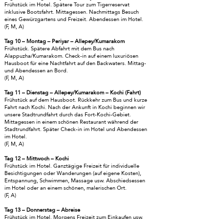
Frühstück im Hotel. Spätere Tour zum Tigerreservat
inklusive Bootsfahrt. Mittagessen. Nachmittags Besuch
eines Gewürzgartens und Freizeit. Abendessen im Hotel.
(F, M, A)
Tag 10 – Montag – Periyar – Allepey/Kumarakom
Frühstück. Spätere Abfahrt mit dem Bus nach
Alappuzha/Kumarakom. Check-in auf einem luxuriösen
Hausboot für eine Nachtfahrt auf den Backwaters. Mittag-
und Abendessen an Bord.
(F, M, A)
Tag 11 – Dienstag – Allepey/Kumarakom – Kochi (Fahrt)
Frühstück auf dem Hausboot. Rückkehr zum Bus und kurze
Fahrt nach Kochi. Nach der Ankunft in Kochi beginnen wir
unsere Stadtrundfahrt durch das Fort-Kochi-Gebiet.
Mittagessen in einem schönen Restaurant während der
Stadtrundfahrt. Später Check-in im Hotel und Abendessen
im Hotel.
(F, M, A)
Tag 12 – Mittwoch – Kochi
Frühstück im Hotel. Ganztägige Freizeit für individuelle
Besichtigungen oder Wanderungen (auf eigene Kosten),
Entspannung, Schwimmen, Massage usw. Abschiedsessen
im Hotel oder an einem schönen, malerischen Ort.
(F, A)
Tag 13 – Donnerstag – Abreise
Frühstück im Hotel. Morgens Freizeit zum Einkaufen usw.