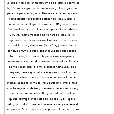
Así que si necesitas un tratamiento de 5 estrellas como el
Taj-Oberoi, asegúrate de que lo sepa y él lo organizará
para ti, y pagarás la prima. Revisé varias agencias de la
competencia y los costos estaban en línea. Desde el
momento en que llegué al aeropuerto (Raj esperó en el
área de llegadas, cartel en mano, para mi vuelo de las
2:00 AM) hasta mi salida por la tarde a casa, Raj lo
organizó todo a la perfección. Hoteles, coche con aire
acondicionado y conductor (¡hola Ajay!), tours diarios
con guías muy expertos. Español Los traslados coche-
tren-vuelos, todo salió a la perfección, con guías y
conductores asegurándose de que no perdiera ninguna
de mis conexiones. No me di cuenta hasta unos días
después, pero Raj llamaba a Ajay casi todos los días
para ver cómo iban las cosas; eso no se consigue en
muchas agencias de viajes. Para darte un ejemplo, tuve
un solo segmento de tren, que resultó tener dos horas y
media de retraso en la salida, pero el guía local se
quedó conmigo en la estación (insistió), y al llegar a
Delhi, un conductor me recibió en el andén y me llevó al
aeropuerto. Esos traspasos eran parte del paquete, pero