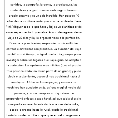
sonidos, la geografía, la gente, la arquitectura, las
costumbres y la gastronomía; cada región tiene su
propio encanto y es un país increíble. Han pasado 10
años desde mi última visita, y mucho ha cambiado. Pero
Pink Vibgyor sabe lo que hace y Raj es un planificador de
viajes experimentado y amable. Acabo de regresar de un
viaje de 20 días y Raj lo organizó todo a la perfección.
Durante la planificación, respondieron mis múltiples
correos electrónicos con prontitud. La duración del viaje
cambió con el tiempo, al igual que la ruta, porque pude
investigar sobre los lugares que Raj sugirió. Se adaptó a
la perfección. Las opciones eran infinitas (tuve mi propio
tour personalizado; no formé parte de un grupo) y pude
elegir el alojamiento, desde el más tradicional hasta el
más lujoso. Obtienes lo que pagas, y mis días de
mochilera han quedado atrás, así que elegí el medio del
paquete, y no me decepcionó. Raj incluso me
proporcionó enlaces a cada hotel, así que sabía el estilo
que podía esperar. Intenta darte una idea de la India,
desde lo urbano hasta lo rural, desde lo tradicional
hasta lo moderno. Dile lo que quieres y él lo organizará.