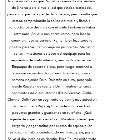
lo que no sabía es que Raj había reservado una ventana
de 3 horas para el vuelo, así que estaba estresado,
pensando que iba a perder la conexión, pero resulta que
estaba comprobando la salida del vuelo y llamó al
conductor para decirnos que el vuelo también se había
retrasado. Así que nos apresuraron, pero hice la
conexión. ¡Eso es servicio! Raj también hizo todo lo
posible para facilitar un viaje sin problemas. Me habló
de las limitaciones de peso del equipaje para los
segmentos de vuelo internos, pero no lo pensé bien.
Empaqué de acuerdo a eso, pero luego comencé a
comprar recuerdos. Todo bien durante la primera
semana viajando Delhi-Rajastán en auto, pero volé
desde Rajastán de vuelta a Delhi; finalmente, cinco
segmentos de vuelo internos (Delhi-Varanasi-Delhi-
Chennai-Delhi) con un segmento de tren (y más autos) en
el medio. Pero Raj aceptó agradecido llevar tres
paquetes grandes y guardarlos en su oficina. ¿Qué
agente de viajes haría eso? Raj. ¡Me ahorró tener que
cargarlo y pagar tarifas por exceso de equipaje (en
realidad, no habría cabido todo en mi equipaje, jajaja)!
Salvó el día. India es un desafío. Pero Raj me quitó todo