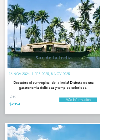
Sur de la India
16 NOV 2024, 1 FEB 2025, 8 NOV 2025
¡Descubre el sur tropical de la India! Disfruta de una
gastronomía deliciosa y templos coloridos.
De:
Más información
$2354