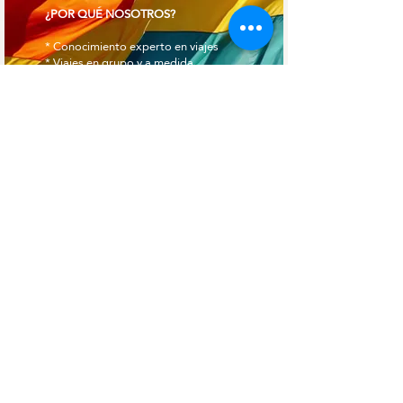
¿POR QUÉ NOSOTROS?
* Conocimiento experto en viajes
* Viajes en grupo y a medida
* Alcance global
* Destino exótico
*Trabajando para y con la comunidad.
* Experimente la vida local y disfrute
de su cultura desde la base.
Info@pinkvibgyor.com
WhatsApp:
+91 999 000 6294
Nueva Delhi, India
Nuestros socios de la red Traveller:
www.gaytripindia.com
www.pinkvibgyor.com
www.gaytours.in
www.outtraveller.com