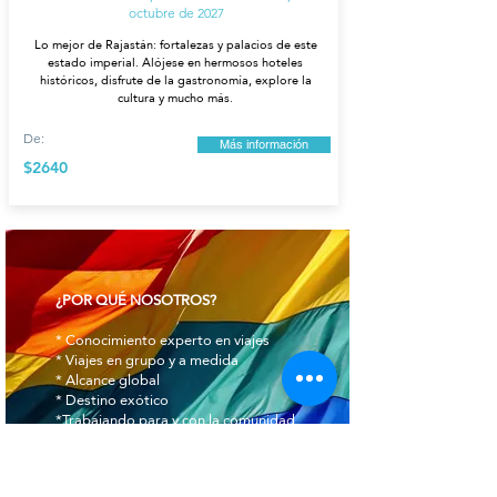
octubre de 2027
Lo mejor de Rajastán: fortalezas y palacios de este
estado imperial. Alójese en hermosos hoteles
históricos, disfrute de la gastronomía, explore la
cultura y mucho más.
De:
Más información
$2640
¿POR QUÉ NOSOTROS?
* Conocimiento experto en viajes
* Viajes en grupo y a medida
* Alcance global
* Destino exótico
*Trabajando para y con la comunidad.
* Experimente la vida local y disfrute
de su cultura desde la base.