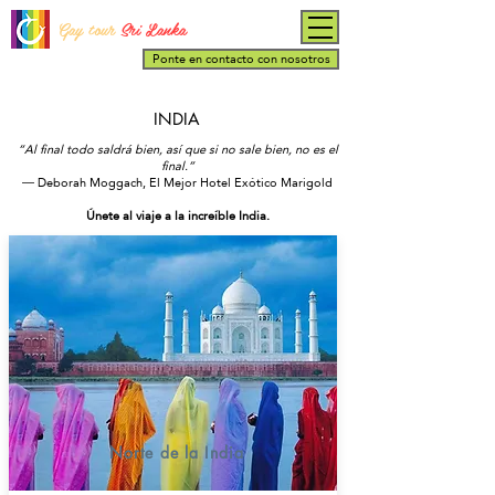
Gay tour
Sri Lanka
Ponte en contacto con nosotros
INDIA
“Al final todo saldrá bien, así que si no sale bien, no es el
final.”
― Deborah Moggach, El Mejor Hotel Exótico Marigold
Únete al viaje a la increíble India.
Norte de la India